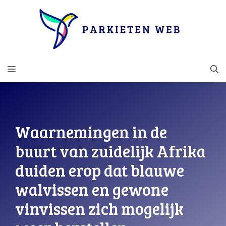
Ga
naar
de
inhoud
MENU
Waarnemingen in de
buurt van zuidelijk Afrika
duiden erop dat blauwe
walvissen en gewone
vinvissen zich mogelijk