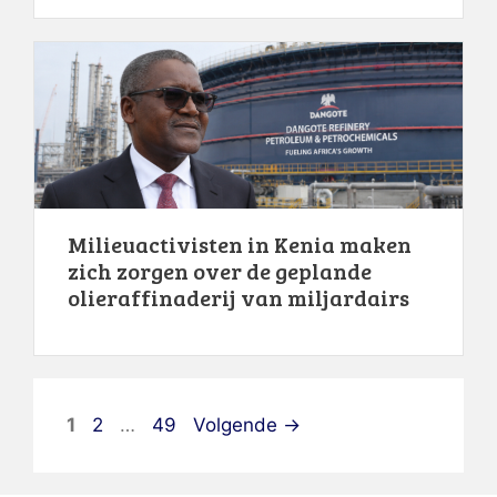
Milieuactivisten in Kenia maken
zich zorgen over de geplande
olieraffinaderij van miljardairs
Pagina
Pagina
Pagina
1
2
…
49
Volgende
→