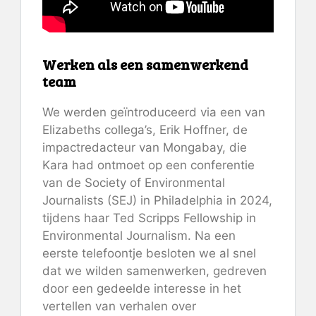
Werken als een samenwerkend
team
We werden geïntroduceerd via een van
Elizabeths collega’s, Erik Hoffner, de
impactredacteur van Mongabay, die
Kara had ontmoet op een conferentie
van de Society of Environmental
Journalists (SEJ) in Philadelphia in 2024,
tijdens haar Ted Scripps Fellowship in
Environmental Journalism. Na een
eerste telefoontje besloten we al snel
dat we wilden samenwerken, gedreven
door een gedeelde interesse in het
vertellen van verhalen over