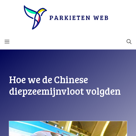
Ga
naar
de
inhoud
MENU
Hoe we de Chinese
diepzeemijnvloot volgden