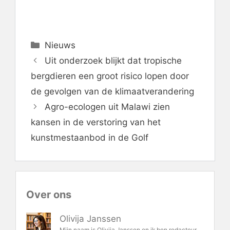
Categorieën
Nieuws
Uit onderzoek blijkt dat tropische
bergdieren een groot risico lopen door
de gevolgen van de klimaatverandering
Agro-ecologen uit Malawi zien
kansen in de verstoring van het
kunstmestaanbod in de Golf
Over ons
Olivija Janssen
Mijn naam is Olivija Janssen en ik ben redacteur