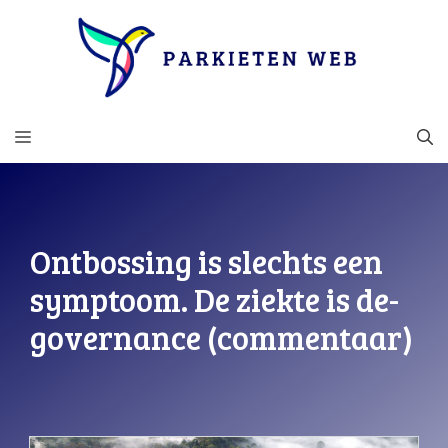
Ga
naar
de
inhoud
MENU
Ontbossing is slechts een
symptoom. De ziekte is de-
governance (commentaar)