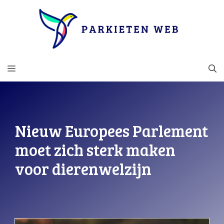
Ga
naar
de
inhoud
MENU
Nieuw Europees Parlement
moet zich sterk maken
voor dierenwelzijn