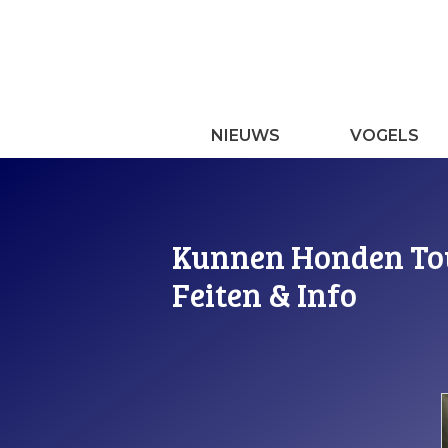
Ga
naar
de
inhoud
NIEUWS
VOGELS
Kunnen Honden Tou
Feiten & Info