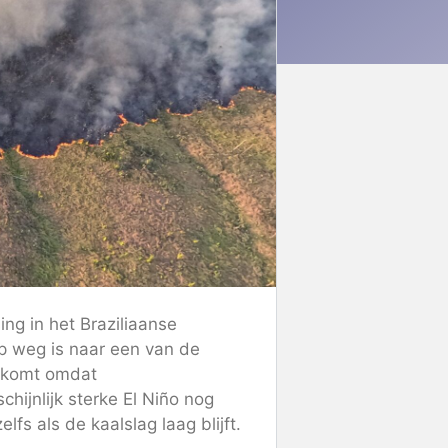
ng in het Braziliaanse
p weg is naar een van de
g komt omdat
ijnlijk sterke El Niño nog
fs als de kaalslag laag blijft.