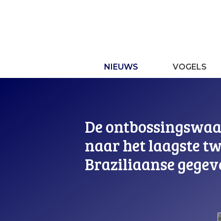
Ga
naar
de
inhoud
NIEUWS
VOGELS
De ontbossingswaa
naar het laagste tw
Braziliaanse gegev