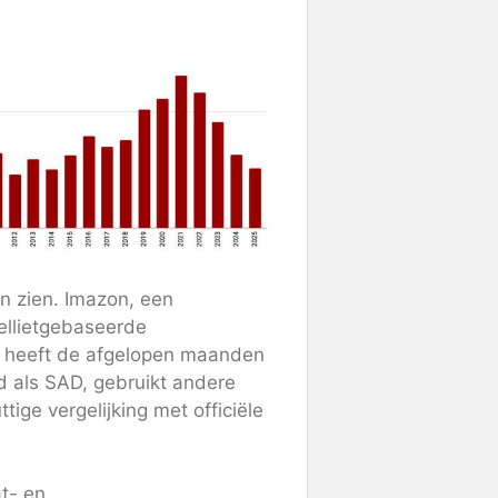
on zien. Imazon, een
tellietgebaseerde
, heeft de afgelopen maanden
 als SAD, gebruikt andere
ige vergelijking met officiële
at- en