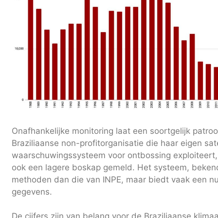
Onafhankelijke monitoring laat een soortgelijk patro
Braziliaanse non-profitorganisatie die haar eigen sa
waarschuwingssysteem voor ontbossing exploiteert
ook een lagere boskap gemeld. Het systeem, bekend
methoden dan die van INPE, maar biedt vaak een nutt
gegevens.
De cijfers zijn van belang voor de Braziliaanse klima