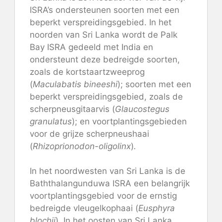
ISRA’s ondersteunen soorten met een
beperkt verspreidingsgebied. In het
noorden van Sri Lanka wordt de Palk
Bay ISRA gedeeld met India en
ondersteunt deze bedreigde soorten,
zoals de kortstaartzweeprog
(
Maculabatis bineeshi
); soorten met een
beperkt verspreidingsgebied, zoals de
scherpneusgitaarvis (
Glaucostegus
granulatus
); en voortplantingsgebieden
voor de grijze scherpneushaai
(
Rhizoprionodon-oligolinx
)
.
In het noordwesten van Sri Lanka is de
Baththalangunduwa ISRA een belangrijk
voortplantingsgebied voor de ernstig
bedreigde vleugelkophaai (
Eusphyra
blochii
). In het oosten van Sri Lanka