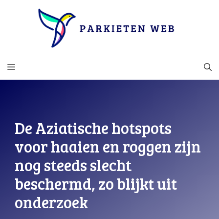
Ga
naar
de
inhoud
MENU
De Aziatische hotspots
voor haaien en roggen zijn
nog steeds slecht
beschermd, zo blijkt uit
onderzoek