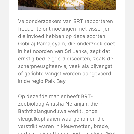
Veldonderzoekers van BRT rapporteren
frequente ontmoetingen met visserijen
die invloed hebben op deze soorten.
Gobiraj Ramajeyam, die onderzoek doet
in het noorden van Sri Lanka, zegt dat
ernstig bedreigde diersoorten, zoals de
scherpneusgitaarvis, vaak als bijvangst
of gerichte vangst worden aangevoerd
in de regio Palk Bay.
Op dezelfde manier heeft BRT-
zeebioloog Anusha Neranjan, die in
Baththalangunduwa werkt, jonge
vleugelkophaaien waargenomen die
verstrikt waren in kieuwnetten, brede,
verticale visnetten en ander vistuig. “Het