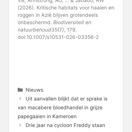
VB, Armstrong, AO, … & Jabado, RW
(2026). Kritische habitats voor haaien en
roggen in Azië blijven grotendeels
onbeschermd.
Biodiversiteit en
natuurbehoud
35(7), 179.
doi:10.1007/s10531-026-03356-2
Categorieën
Nieuws
Uit aanvallen blijkt dat er sprake is
van macabere bloedhandel in grijze
papegaaien in Kameroen
Drie jaar na cycloon Freddy staan ​​