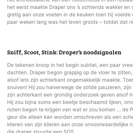
het eerst maakte Draper ons ’s ochtends wakker en v
gretig aan onze voeten in de keuken toen hij voelde
paar weken lang was het leven groots – totdat dat n
Sniff, Scoot, Stink: Draper’s noodsignalen
De tekenen kroop in het begin subtiel, een paar vr
dachten. Draper begon grappig op de vloer te zitten, 
alsof iets zijn achterkant ongemakkelijk maakte. To
snuiven! Hij zou halverwege de stride pauzeren, zijn
zijn achterkant een grondig onderzoek geven alsof h
Hij zou bijna soms een beetje beschaamd lijken, omd
noten begon te krijgen van wat er zou komen … de P
geur die alleen kan worden omschreven als een scher
klieren van zijn klieren aan onze onvoorwaardelijke 
die draper stuurde een SOS.