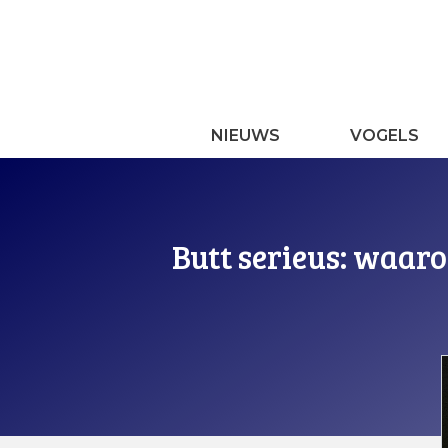
Ga
naar
de
inhoud
NIEUWS
VOGELS
Butt serieus: waaro