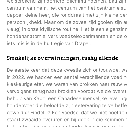
welsprekend zijn derrière-dilemma noemen, aka zijn
centrum van hem, het centrum van het centrum eist.
dapper kleine heer, die ronddraait met zijn kleine be
persoonlijkheid. Maar om de zoveel tijd gooien zijn a
vleug) in onze idyllische routine. Het is een eigenzin
hondenanatomie, vers voedselexperimenten en de o
iets mis is in de buitregio van Draper.
Smakelijke overwinningen, tushy ellende
De eerste keer dat deze kwestie zich ontvouwde, wa
in 2022. We hadden een aantal verschillende voedi
kieskeurige eter. We waren van brokken naar rauw v
vervolgens terug naar brokken voordat we de overs
behulp van Kabo, een Canadese menselijke leverings
hondenvoer die beloofde zijn eetervaring te verheffe
geweldig! Eindelijk! Een voedsel dat we niet hoefden
staart zwaaide overuren en hij dook in die kommen
het enthousiasme van een foodcriticus in een restau