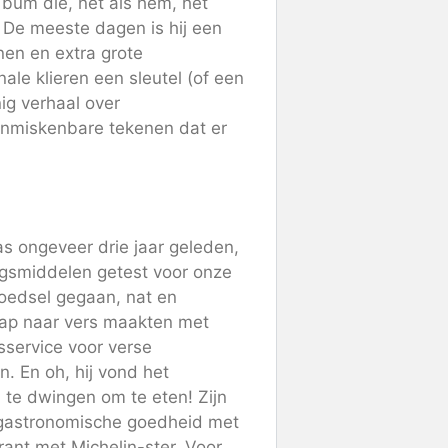
 bum die, net als hem, het
 De meeste dagen is hij een
nen en extra grote
nale klieren een sleutel (of een
nig verhaal over
nmiskenbare tekenen dat er
s ongeveer drie jaar geleden,
ngsmiddelen getest voor onze
oedsel gegaan, nat en
tap naar vers maakten met
service voor verse
n. En oh, hij vond het
 te dwingen om te eten! Zijn
 gastronomische goedheid met
rant met Michelin-ster. Voor