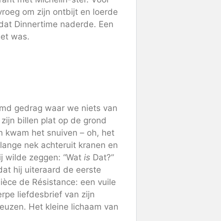
roeg om zijn ontbijt en loerde
 dat Dinnertime naderde. Een
iet was.
eemd gedrag waar we niets van
zijn billen plat op de grond
en kwam het snuiven – oh, het
 lange nek achteruit kranen en
ij wilde zeggen: “Wat
is
Dat?”
at hij uiteraard de eerste
ièce de Résistance: een vuile
pe liefdesbrief van zijn
neuzen. Het kleine lichaam van