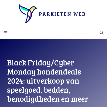
Ga
naar
de
inhoud
MENU
Black Friday/Cyber ​​
Monday hondendeals
2024: uitverkoop van
speelgoed, bedden,
benodigdheden en meer