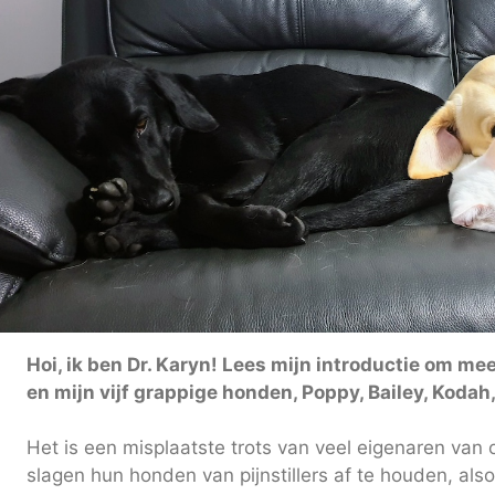
Hoi, ik ben Dr. Karyn! Lees mijn introductie om me
en mijn vijf grappige honden, Poppy, Bailey, Kodah
Het is een misplaatste trots van veel eigenaren van
slagen hun honden van pijnstillers af te houden, also