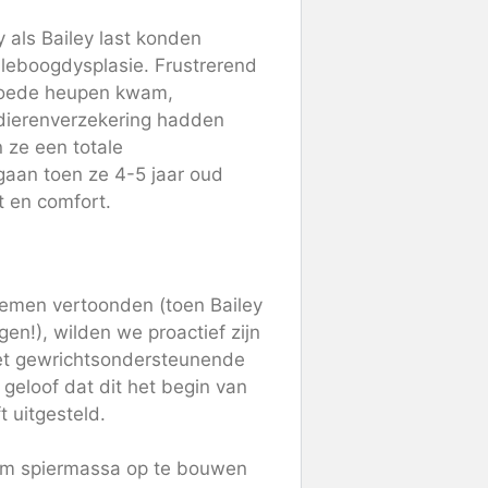
 als Bailey last konden
leboogdysplasie. Frustrerend
 goede heupen kwam,
dierenverzekering hadden
 ze een totale
aan toen ze 4-5 jaar oud
t en comfort.
lemen vertoonden (toen Bailey
en!), wilden we proactief zijn
et gewrichtsondersteunende
geloof dat dit het begin van
t uitgesteld.
om spiermassa op te bouwen