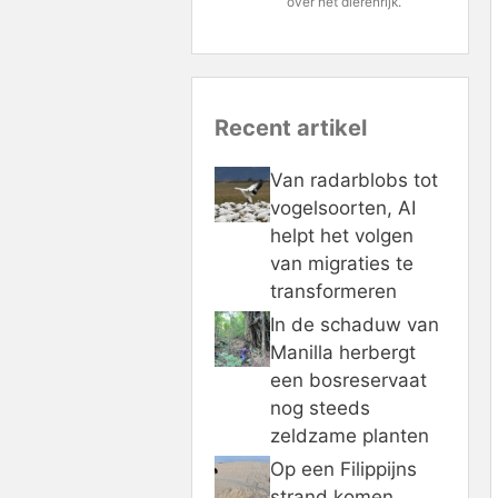
over het dierenrijk.
Recent artikel
Van radarblobs tot
vogelsoorten, AI
helpt het volgen
van migraties te
transformeren
In de schaduw van
Manilla herbergt
een bosreservaat
nog steeds
zeldzame planten
Op een Filippijns
strand komen