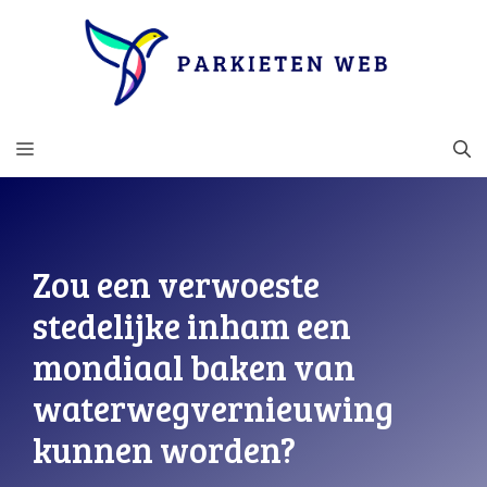
Ga
naar
de
inhoud
MENU
Zou een verwoeste
stedelijke inham een ​​
mondiaal baken van
waterwegvernieuwing
kunnen worden?