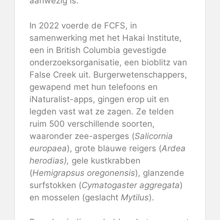
aanwezig is.
In 2022 voerde de FCFS, in
samenwerking met het Hakai Institute,
een in British Columbia gevestigde
onderzoeksorganisatie, een bioblitz van
False Creek uit. Burgerwetenschappers,
gewapend met hun telefoons en
iNaturalist-apps, gingen erop uit en
legden vast wat ze zagen. Ze telden
ruim 500 verschillende soorten,
waaronder zee-asperges (
Salicornia
europaea
), grote blauwe reigers (
Ardea
herodias),
gele kustkrabben
(
Hemigrapsus oregonensis
), glanzende
surfstokken (
Cymatogaster aggregata
)
en mosselen (geslacht
Mytilus
).