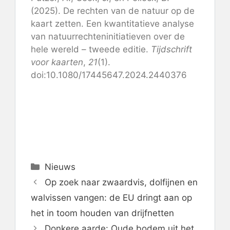
(2025). De rechten van de natuur op de
kaart zetten. Een kwantitatieve analyse
van natuurrechteninitiatieven over de
hele wereld – tweede editie.
Tijdschrift
voor kaarten
,
21
(1).
doi:10.1080/17445647.2024.2440376
Categorieën
Nieuws
Op zoek naar zwaardvis, dolfijnen en
walvissen vangen: de EU dringt aan op
het in toom houden van drijfnetten
Donkere aarde: Oude bodem uit het