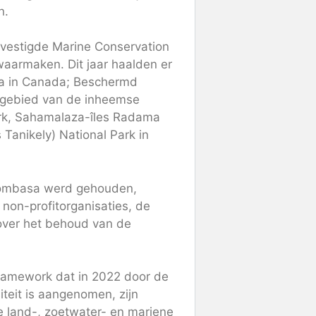
n.
evestigde Marine Conservation
 waarmaken. Dit jaar haalden er
ea in Canada; Beschermd
dgebied van de inheemse
rk, Sahamalaza-îles Radama
 Tanikely) National Park in
 Mombasa werd gehouden,
on-profitorganisaties, de
 over het behoud van de
Framework dat in 2022 door de
iteit is aangenomen, zijn
land-, zoetwater- en mariene