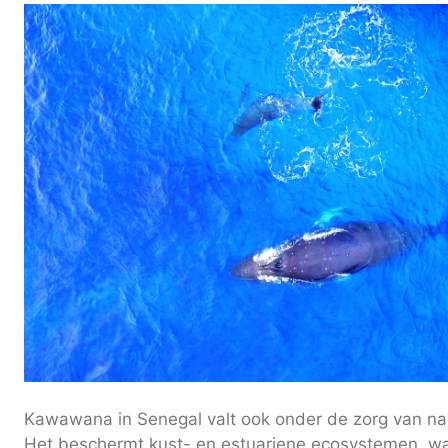
Kawawana in Senegal valt ook onder de zorg van n
Het beschermt kust- en estuariene ecosystemen, 