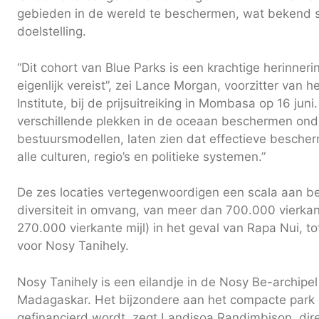
gebieden in de wereld te beschermen, wat bekend 
doelstelling.
“Dit cohort van Blue Parks is een krachtige herinne
eigenlijk vereist”, zei Lance Morgan, voorzitter van 
Institute, bij de prijsuitreiking in Mombasa op 16 juni
verschillende plekken in de oceaan beschermen onde
bestuursmodellen, laten zien dat effectieve bescher
alle culturen, regio’s en politieke systemen.”
De zes locaties vertegenwoordigen een scala aan b
diversiteit in omvang, van meer dan 700.000 vierka
270.000 vierkante mijl) in het geval van Rapa Nui, t
voor Nosy Tanihely.
Nosy Tanihely is een eilandje in de Nosy Be-archipe
Madagaskar. Het bijzondere aan het compacte park is 
gefinancierd wordt, zegt Landisoa Randimbison, dire