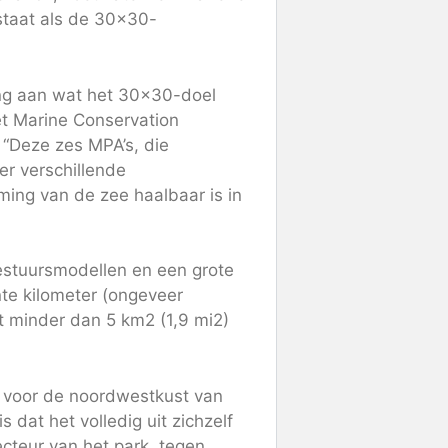
staat als de 30×30-
ring aan wat het 30×30-doel
het Marine Conservation
. “Deze zes MPA’s, die
r verschillende
ming van de zee haalbaar is in
estuursmodellen en een grote
nte kilometer (ongeveer
ot minder dan 5 km2 (1,9 mi2)
l voor de noordwestkust van
dat het volledig uit zichzelf
cteur van het park, tegen