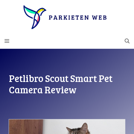
Ga
naar
de
inhoud
MENU
Petlibro Scout Smart Pet
Camera Review