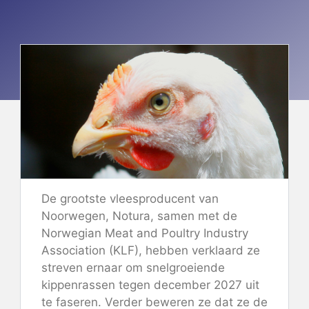
De grootste vleesproducent van
Noorwegen, Notura, samen met de
Norwegian Meat and Poultry Industry
Association (KLF),
hebben verklaard
ze
streven ernaar om snelgroeiende
kippenrassen tegen december 2027 uit
te faseren. Verder beweren ze dat ze de