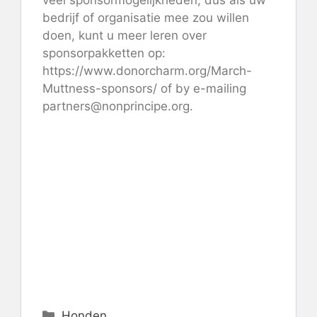
veel sponsormogelijkheden, dus als uw
bedrijf of organisatie mee zou willen
doen, kunt u meer leren over
sponsorpakketten op:
https://www.donorcharm.org/March-
Muttness-sponsors/ of by e-mailing
partners@nonprincipe.org.
Categorieën
Honden