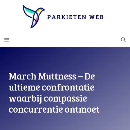
Ga
naar
de
inhoud
MENU
March Muttness – De
ultieme confrontatie
waarbij compassie
concurrentie ontmoet