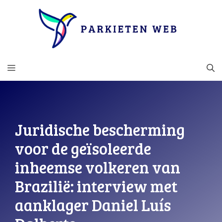
Ga
naar
de
inhoud
MENU
Juridische bescherming
voor de geïsoleerde
inheemse volkeren van
Brazilië: interview met
aanklager Daniel Luís