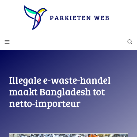
Ga
naar
de
inhoud
MENU
Illegale e-waste-handel
maakt Bangladesh tot
netto-importeur