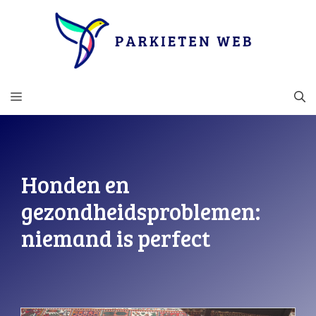
Ga
naar
de
inhoud
MENU
Honden en
gezondheidsproblemen:
niemand is perfect