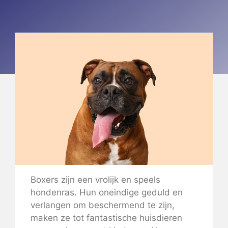
Boxers zijn een vrolijk en speels
hondenras. Hun oneindige geduld en
verlangen om beschermend te zijn,
maken ze tot fantastische huisdieren