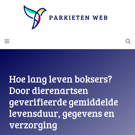
Ga
naar
de
inhoud
MENU
Hoe lang leven boksers?
Door dierenartsen
geverifieerde gemiddelde
levensduur, gegevens en
verzorging