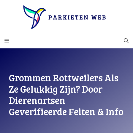
Ga
naar
de
inhoud
MENU
Grommen Rottweilers Als
Ze Gelukkig Zijn? Door
Dierenartsen
Geverifieerde Feiten & Info