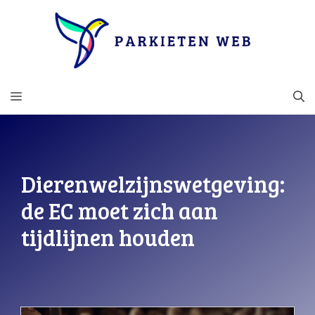
Ga
naar
de
inhoud
MENU
Dierenwelzijnswetgeving:
de EC moet zich aan
tijdlijnen houden