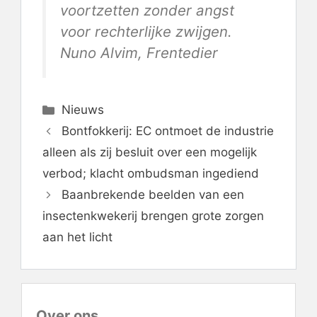
voortzetten zonder angst
voor rechterlijke zwijgen.
Nuno Alvim, Frentedier
Categorieën
Nieuws
Bontfokkerij: EC ontmoet de industrie
alleen als zij besluit over een mogelijk
verbod; klacht ombudsman ingediend
Baanbrekende beelden van een
insectenkwekerij brengen grote zorgen
aan het licht
Over ons