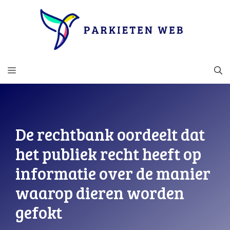
Ga
naar
de
inhoud
MENU
De rechtbank oordeelt dat
het publiek recht heeft op
informatie over de manier
waarop dieren worden
gefokt