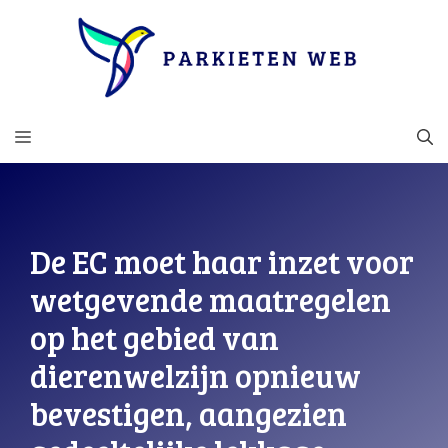
Ga
naar
de
inhoud
MENU
De EC moet haar inzet voor
wetgevende maatregelen
op het gebied van
dierenwelzijn opnieuw
bevestigen, aangezien