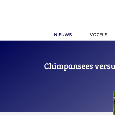
Ga
naar
de
inhoud
NIEUWS
VOGELS
Chimpansees vers