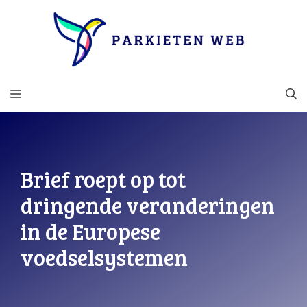
Ga
naar
de
inhoud
MENU
Brief roept op tot
dringende veranderingen
in de Europese
voedselsystemen