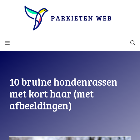
Ga
naar
de
inhoud
MENU
10 bruine hondenrassen
met kort haar (met
afbeeldingen)