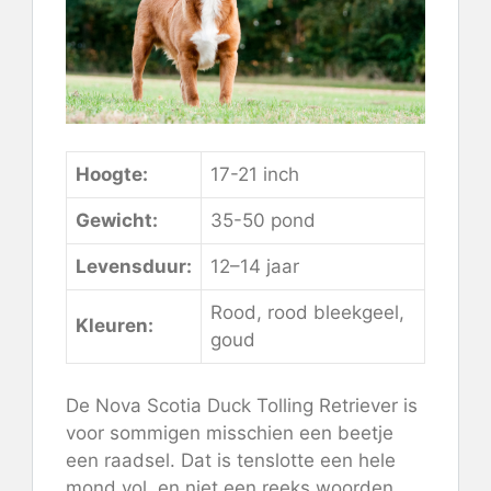
Hoogte:
17-21 inch
Gewicht:
35-50 pond
Levensduur:
12–14 jaar
Rood, rood bleekgeel,
Kleuren:
goud
De Nova Scotia Duck Tolling Retriever is
voor sommigen misschien een beetje
een raadsel. Dat is tenslotte een hele
mond vol, en niet een reeks woorden