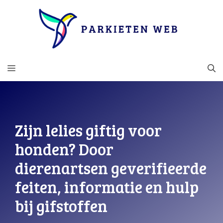
Ga
naar
de
inhoud
MENU
Zijn lelies giftig voor
honden? Door
dierenartsen geverifieerde
feiten, informatie en hulp
bij gifstoffen