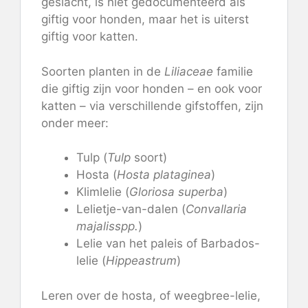
geslacht, is niet gedocumenteerd als
giftig voor honden, maar het is uiterst
giftig voor katten.
Soorten planten in de
Liliaceae
familie
die giftig zijn voor honden – en ook voor
katten – via verschillende gifstoffen, zijn
onder meer:
Tulp (
Tulp
soort)
Hosta (
Hosta plataginea
)
Klimlelie (
Gloriosa superba
)
Lelietje-van-dalen (
Convallaria
majalisspp.
)
Lelie van het paleis of Barbados-
lelie (
Hippeastrum
)
Leren over de hosta, of weegbree-lelie,