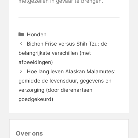
metgezellen in gevaar te brengen.
Categorieën
Honden
Bichon Frise versus Shih Tzu: de
belangrijkste verschillen (met
afbeeldingen)
Hoe lang leven Alaskan Malamutes:
gemiddelde levensduur, gegevens en
verzorging (door dierenartsen
goedgekeurd)
Over ons