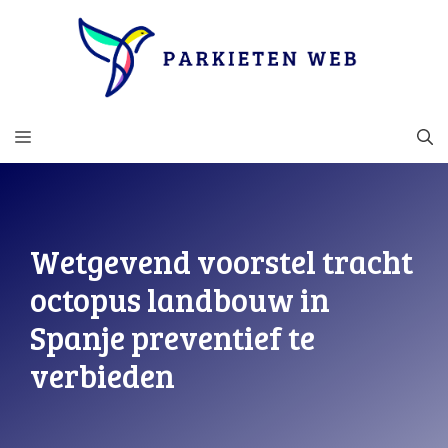
Ga
naar
de
inhoud
MENU
Wetgevend voorstel tracht
octopus landbouw in
Spanje preventief te
verbieden