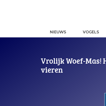
Ga
naar
de
inhoud
NIEUWS
VOGELS
Vrolijk Woef-Mas!
vieren