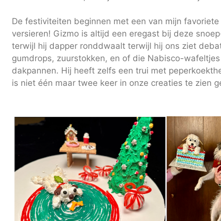
De festiviteiten beginnen met een van mijn favoriete 
versieren! Gizmo is altijd een eregast bij deze snoe
terwijl hij dapper ronddwaalt terwijl hij ons ziet de
gumdrops, zuurstokken, en of die Nabisco-wafeltje
dakpannen. Hij heeft zelfs een trui met peperkoekthe
is niet één maar twee keer in onze creaties te zien 