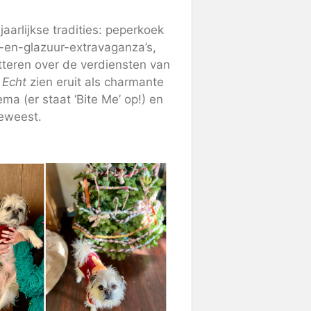
jaarlijkse tradities: peperkoek
p-en-glazuur-extravaganza’s,
batteren over de verdiensten van
s
Echt
zien eruit als charmante
ma (er staat ‘Bite Me’ op!) en
geweest.