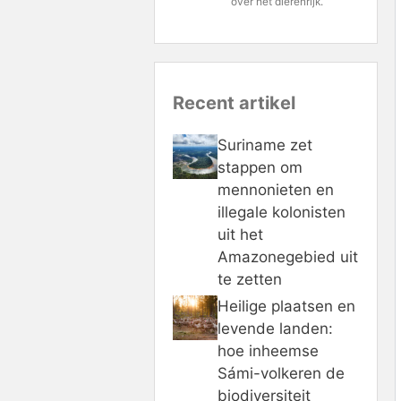
over het dierenrijk.
Recent artikel
Suriname zet
stappen om
mennonieten en
illegale kolonisten
uit het
Amazonegebied uit
te zetten
Heilige plaatsen en
levende landen:
hoe inheemse
Sámi-volkeren de
biodiversiteit