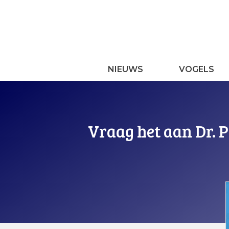
Ga
naar
de
inhoud
NIEUWS
VOGELS
Vraag het aan Dr. 