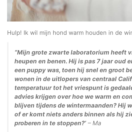
Hulp! Ik wil mijn hond warm houden in de win
“Mijn grote zwarte laboratorium heeft vre
heupen en benen. Hij is pas 7 jaar oud en
een puppy was, toen hij snel en groot b
wonen in de uitlopers van centraal Cali
temperatuur tot het vriespunt is gedaa
advies krijgen over hoe we warm en co
blijven tijdens de wintermaanden? Hij wil
of er komt niets anders binnen als hij z
proberen in te stoppen?’
– Ma