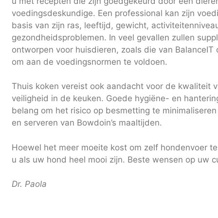
u met recepten die zijn goedgekeurd door een dieren
voedingsdeskundige. Een professional kan zijn voe
basis van zijn ras, leeftijd, gewicht, activiteitennive
gezondheidsproblemen. In veel gevallen zullen suppl
ontworpen voor huisdieren, zoals die van BalanceIT 
om aan de voedingsnormen te voldoen.
Thuis koken vereist ook aandacht voor de kwaliteit 
veiligheid in de keuken. Goede hygiëne- en hantering
belang om het risico op besmetting te minimaliseren
en serveren van Bowdoin’s maaltijden.
Hoewel het meer moeite kost om zelf hondenvoer te
u als uw hond heel mooi zijn. Beste wensen op uw cu
Dr. Paola