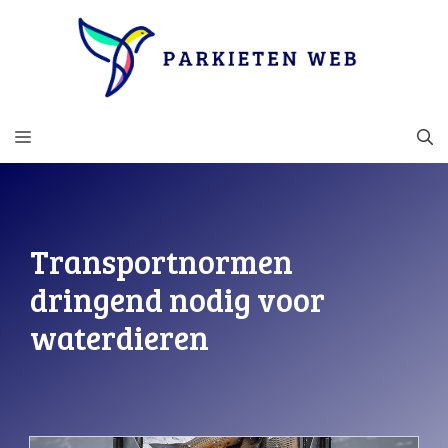
Ga
naar
de
inhoud
MENU
Transportnormen
dringend nodig voor
waterdieren