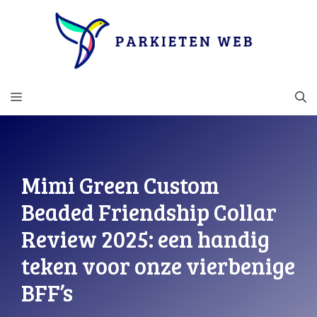
Ga
naar
de
inhoud
MENU
Mimi Green Custom
Beaded Friendship Collar
Review 2025: een handig
teken voor onze vierbenige
BFF’s