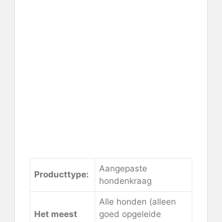
Controleer de prijs op Mimi
Green
Aangepaste
Producttype:
hondenkraag
Alle honden (alleen
Het meest
goed opgeleide