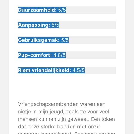
Duurzaamheid:
5/5
Aanpassing:
5/5
Gebruiksgemak:
5/5
Pup-comfort:
4.8/5
Riem vriendelijkheid:
4.5/5
Controleer de prijs op Mimi
Green
Vriendschapsarmbanden waren een
nietje in mijn jeugd, zoals ze voor veel
mensen kunnen zijn geweest. Een token
dat onze sterke banden met onze
vrienden symboliseert. Een ware eer om