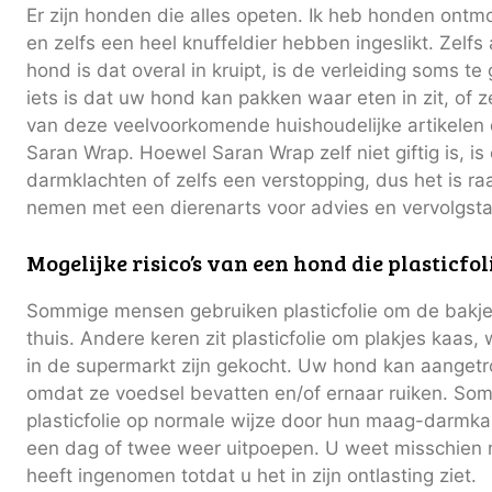
Er zijn honden die alles opeten. Ik heb honden ontm
en zelfs een heel knuffeldier hebben ingeslikt. Zelfs
hond is dat overal in kruipt, is de verleiding soms te g
iets is dat uw hond kan pakken waar eten in zit, of z
van deze veelvoorkomende huishoudelijke artikelen d
Saran Wrap. Hoewel Saran Wrap zelf niet giftig is, i
darmklachten of zelfs een verstopping, dus het is 
nemen met een dierenarts voor advies en vervolgst
Mogelijke risico’s van een hond die plasticfol
Sommige mensen gebruiken plasticfolie om de bakj
thuis. Andere keren zit plasticfolie om plakjes kaas,
in de supermarkt zijn gekocht. Uw hond kan aanget
omdat ze voedsel bevatten en/of ernaar ruiken. S
plasticfolie op normale wijze door hun maag-darmka
een dag of twee weer uitpoepen. U weet misschien 
heeft ingenomen totdat u het in zijn ontlasting ziet.