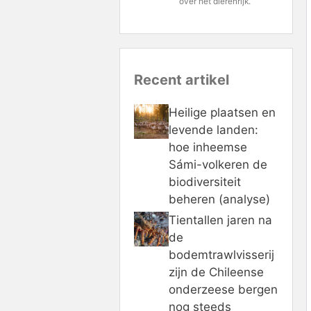
over het dierenrijk.
Recent artikel
Heilige plaatsen en
levende landen:
hoe inheemse
Sámi-volkeren de
biodiversiteit
beheren (analyse)
Tientallen jaren na
de
bodemtrawlvisserij
zijn de Chileense
onderzeese bergen
nog steeds