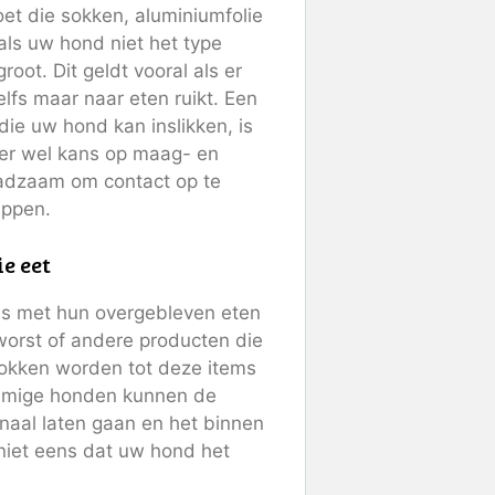
oet die sokken, aluminiumfolie
 als uw hond niet het type
root. Dit geldt vooral als er
elfs maar naar eten ruikt. Een
ie uw hond kan inslikken, is
s er wel kans op maag- en
raadzaam om contact op te
appen.
ie eet
es met hun overgebleven eten
 worst of andere producten die
rokken worden tot deze items
ommige honden kunnen de
naal laten gaan en het binnen
niet eens dat uw hond het