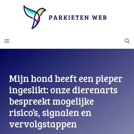
Ga
naar
de
inhoud
MENU
Mijn hond heeft een pieper
ingeslikt: onze dierenarts
bespreekt mogelijke
risico’s, signalen en
vervolgstappen