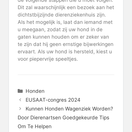
de volgende stappen die u moet volgen.
Dit zal waarschijnlijk een bezoek aan het
dichtstbijzijnde dierenziekenhuis zijn.
Als het mogelijk is, laat dan iemand met
u meegaan, zodat zij uw hond in de
gaten kunnen houden om er zeker van
te zijn dat hij geen ernstige bijwerkingen
ervaart. Als uw hond is hersteld, kiest u
voor piepervrije speeltjes.
Categorieën
Honden
EUSAAT-congres 2024
Kunnen Honden Wagenziek Worden?
Door Dierenartsen Goedgekeurde Tips
Om Te Helpen