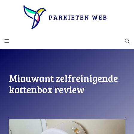
Ga
naar
de
inhoud
MENU
Miauwant zelfreinigende
kattenbox review