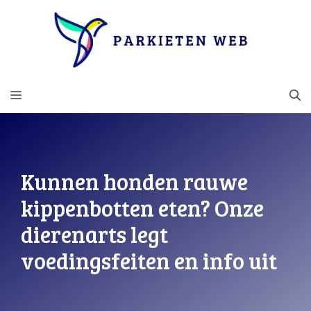
Ga
naar
de
inhoud
MENU
Kunnen honden rauwe
kippenbotten eten? Onze
dierenarts legt
voedingsfeiten en info uit