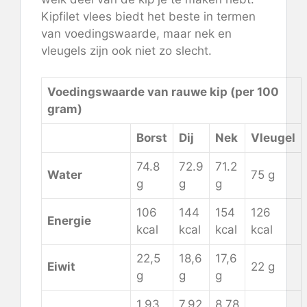
Kipfilet vlees biedt het beste in termen
van voedingswaarde, maar nek en
vleugels zijn ook niet zo slecht.
Voedingswaarde van rauwe kip (per 100
gram)
Borst
Dij
Nek
Vleugel
74.8
72.9
71.2
Water
75 g
g
g
g
106
144
154
126
Energie
kcal
kcal
kcal
kcal
22,5
18,6
17,6
Eiwit
22 g
g
g
g
1,93
7.92
8.78