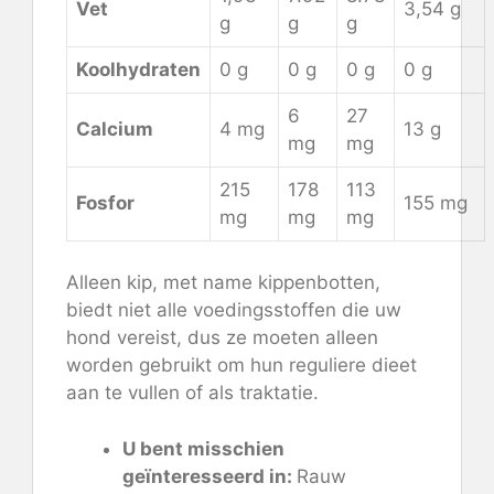
Vet
3,54 g
g
g
g
Koolhydraten
0 g
0 g
0 g
0 g
6
27
Calcium
4 mg
13 g
mg
mg
215
178
113
Fosfor
155 mg
mg
mg
mg
Alleen kip, met name kippenbotten,
biedt niet alle voedingsstoffen die uw
hond vereist, dus ze moeten alleen
worden gebruikt om hun reguliere dieet
aan te vullen of als traktatie.
U bent misschien
geïnteresseerd in:
Rauw