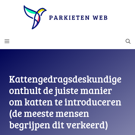
Ga
naar
de
inhoud
MENU
Kattengedragsdeskundige
onthult de juiste manier
om katten te introduceren
(de meeste mensen
begrijpen dit verkeerd)