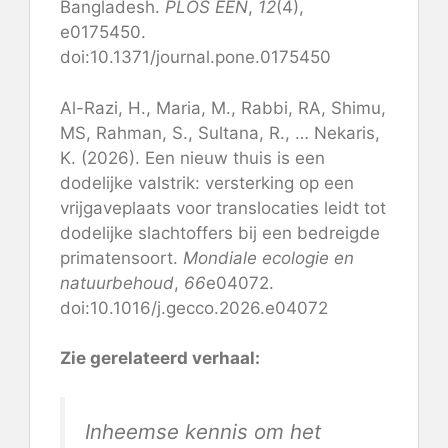
Bangladesh.
PLOS EEN
,
12
(4),
e0175450.
doi:10.1371/journal.pone.0175450
Al-Razi, H., Maria, M., Rabbi, RA, Shimu,
MS, Rahman, S., Sultana, R., … Nekaris,
K. (2026). Een nieuw thuis is een
dodelijke valstrik: versterking op een
vrijgaveplaats voor translocaties leidt tot
dodelijke slachtoffers bij een bedreigde
primatensoort.
Mondiale ecologie en
natuurbehoud
,
66
e04072.
doi:10.1016/j.gecco.2026.e04072
Zie gerelateerd verhaal:
Inheemse kennis om het