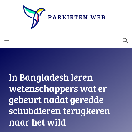
Ga
naar
de
inhoud
MENU
In Bangladesh leren
wetenschappers wat er
gebeurt nadat geredde
schubdieren terugkeren
naar het wild