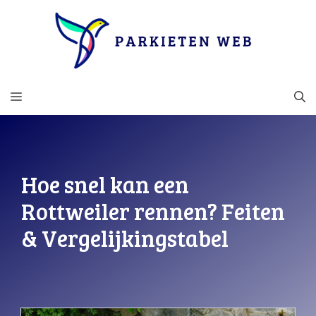
Ga
naar
de
inhoud
MENU
Hoe snel kan een
Rottweiler rennen? Feiten
& Vergelijkingstabel