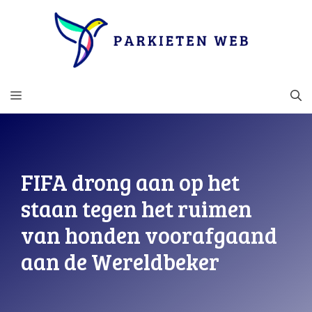
Ga
naar
de
inhoud
MENU
FIFA drong aan op het
staan ​​tegen het ruimen
van honden voorafgaand
aan de Wereldbeker