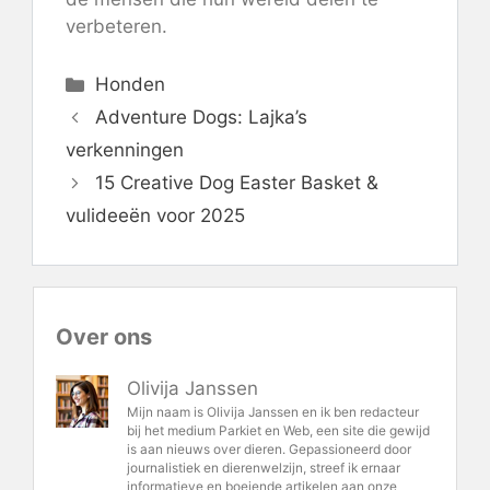
verbeteren.
Categorieën
Honden
Adventure Dogs: Lajka’s
verkenningen
15 Creative Dog Easter Basket &
vulideeën voor 2025
Over ons
Olivija Janssen
Mijn naam is Olivija Janssen en ik ben redacteur
bij het medium Parkiet en Web, een site die gewijd
is aan nieuws over dieren. Gepassioneerd door
journalistiek en dierenwelzijn, streef ik ernaar
informatieve en boeiende artikelen aan onze