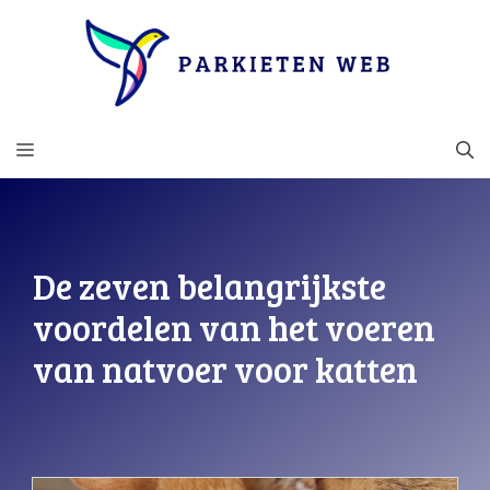
Ga
naar
de
inhoud
MENU
De zeven belangrijkste
voordelen van het voeren
van natvoer voor katten