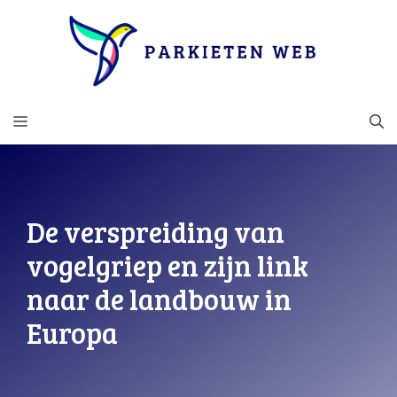
Ga
naar
de
inhoud
MENU
De verspreiding van
vogelgriep en zijn link
naar de landbouw in
Europa