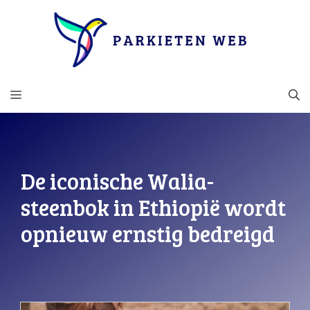
Ga
naar
de
inhoud
MENU
De iconische Walia-
steenbok in Ethiopië wordt
opnieuw ernstig bedreigd