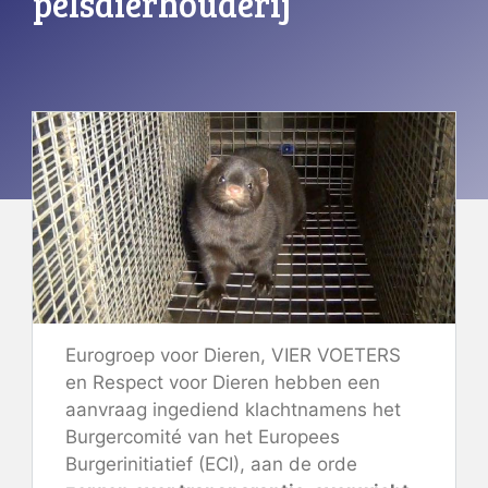
pelsdierhouderij
Eurogroep voor Dieren, VIER VOETERS
en Respect voor Dieren hebben een
aanvraag ingediend
klacht
namens het
Burgercomité van het Europees
Burgerinitiatief (ECI), aan de orde