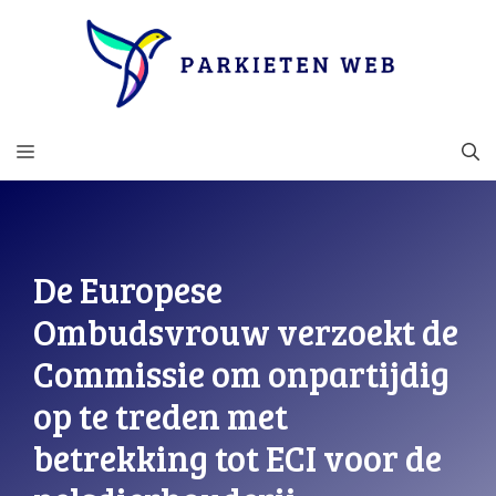
Ga
naar
de
inhoud
MENU
De Europese
Ombudsvrouw verzoekt de
Commissie om onpartijdig
op te treden met
betrekking tot ECI voor de