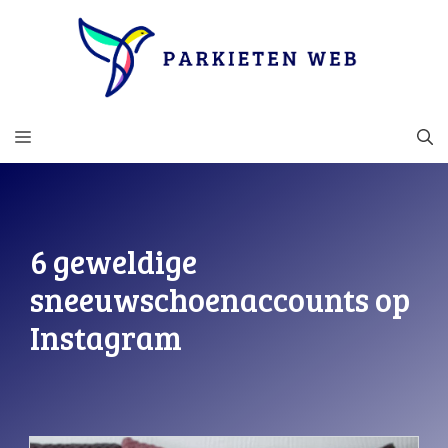
Ga
naar
de
inhoud
MENU
6 geweldige
sneeuwschoenaccounts op
Instagram