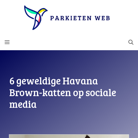
Ga
naar
de
inhoud
MENU
6 geweldige Havana
Brown-katten op sociale
media