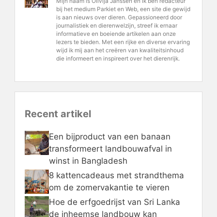
Mijn naam is Olivija Janssen en ik ben redacteur
bij het medium Parkiet en Web, een site die gewijd
is aan nieuws over dieren. Gepassioneerd door
journalistiek en dierenwelzijn, streef ik ernaar
informatieve en boeiende artikelen aan onze
lezers te bieden. Met een rijke en diverse ervaring
wijd ik mij aan het creëren van kwaliteitsinhoud
die informeert en inspireert over het dierenrijk.
Recent artikel
Een bijproduct van een banaan
transformeert landbouwafval in
winst in Bangladesh
8 kattencadeaus met strandthema
om de zomervakantie te vieren
Hoe de erfgoedrijst van Sri Lanka
de inheemse landbouw kan