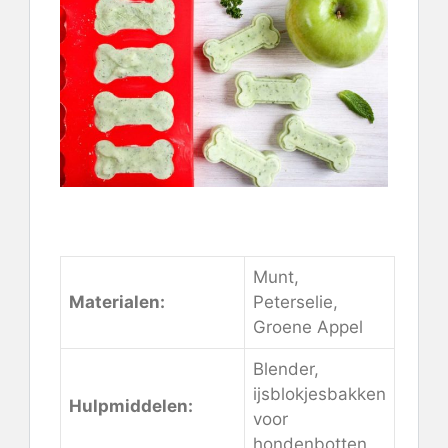
Bekijk de instructies hier
Munt,
Materialen:
Peterselie,
Groene Appel
Blender,
ijsblokjesbakken
Hulpmiddelen:
voor
hondenbotten